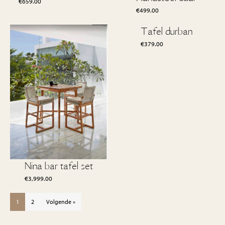
€
659.00
€
499.00
Tafel durban
€
379.00
Nina bar tafel set
€
3,999.00
1
2
Volgende »