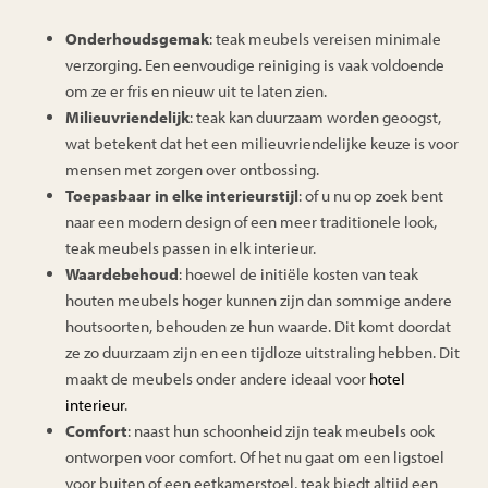
Onderhoudsgemak
: teak meubels vereisen minimale
verzorging. Een eenvoudige reiniging is vaak voldoende
om ze er fris en nieuw uit te laten zien.
Milieuvriendelijk
: teak kan duurzaam worden geoogst,
wat betekent dat het een milieuvriendelijke keuze is voor
mensen met zorgen over ontbossing.
Toepasbaar in elke interieurstijl
: of u nu op zoek bent
naar een modern design of een meer traditionele look,
teak meubels passen in elk interieur.
Waardebehoud
: hoewel de initiële kosten van teak
houten meubels hoger kunnen zijn dan sommige andere
houtsoorten, behouden ze hun waarde. Dit komt doordat
ze zo duurzaam zijn en een tijdloze uitstraling hebben. Dit
maakt de meubels onder andere ideaal voor
hotel
interieur
.
Comfort
: naast hun schoonheid zijn teak meubels ook
ontworpen voor comfort. Of het nu gaat om een ligstoel
voor buiten of een eetkamerstoel, teak biedt altijd een