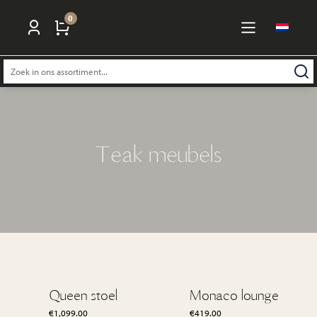
0
Zoeken
naar:
Teak meubels
Queen stoel
Monaco lounge
€
1,099.00
€
419.00