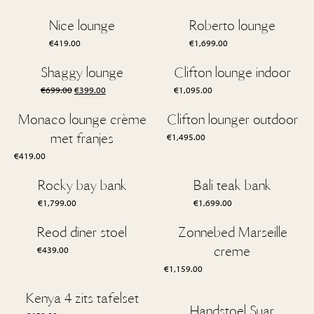
Nice lounge
Roberto lounge
€
419.00
€
1,699.00
Shaggy lounge
Clifton lounge indoor
Oorspronkelijke
Huidige
€
699.00
€
399.00
€
1,095.00
prijs
prijs
was:
is:
Monaco lounge crème
Clifton lounger outdoor
€699.00.
€399.00.
met franjes
€
1,495.00
€
419.00
Rocky bay bank
Bali teak bank
€
1,799.00
€
1,699.00
Reod diner stoel
Zonnebed Marseille
creme
€
439.00
€
1,159.00
Kenya 4 zits tafelset
Handstoel Suar