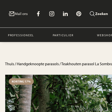
Mail ons
Zoeken
PROFESSIONEEL
PARTICULIER
WEBSHO
Thuis
/
Handgeknoopte parasols
/ Teakhouten parasol La Sombr
KORTING 17%