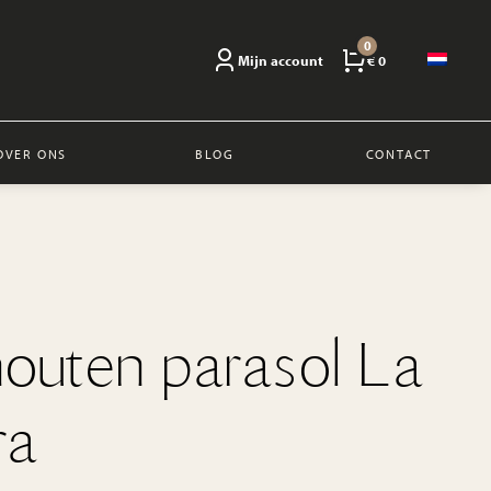
0
Mijn account
€ 0
OVER ONS
BLOG
CONTACT
outen parasol La
ra