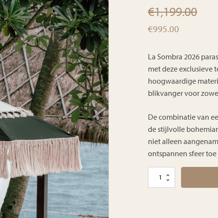
€
1,199.00
Oorspronkelijke
Huidige
€
995.00
prijs
prijs
was:
is:
La Sombra 2026 paraso
€1,199.00.
€995.00.
met deze exclusieve 
hoogwaardige materia
blikvanger voor zowel
De combinatie van e
de stijlvolle bohemia
niet alleen aangena
ontspannen sfeer toe 
Teakhouten
parasol
La
Sombra
aantal