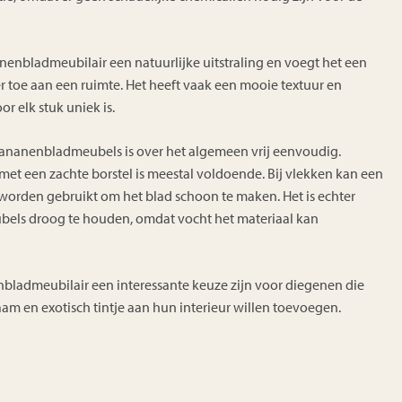
enbladmeubilair een natuurlijke uitstraling en voegt het een
er toe aan een ruimte. Het heeft vaak een mooie textuur en
or elk stuk uniek is.
nanenbladmeubels is over het algemeen vrij eenvoudig.
met een zachte borstel is meestal voldoende. Bij vlekken kan een
worden gebruikt om het blad schoon te maken. Het is echter
bels droog te houden, omdat vocht het materiaal kan
nbladmeubilair een interessante keuze zijn voor diegenen die
aam en exotisch tintje aan hun interieur willen toevoegen.