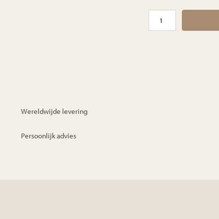
Avalon
poef
aantal
Wereldwijde levering
Persoonlijk advies