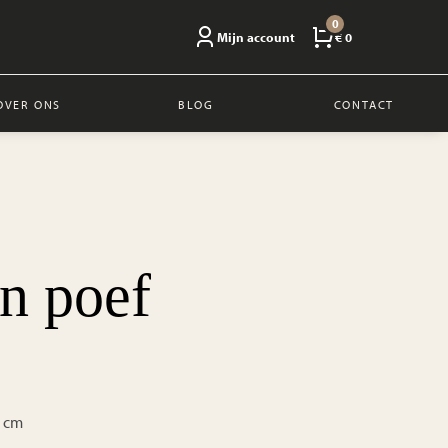
0
Mijn account
€ 0
OVER ONS
BLOG
CONTACT
n poef
0 cm