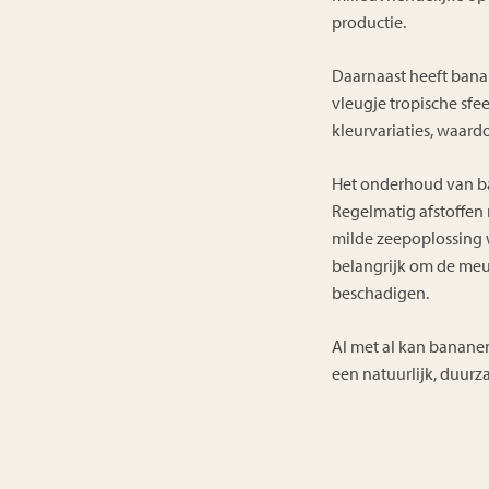
productie.
Daarnaast heeft banan
vleugje tropische sfe
kleurvariaties, waardo
Het onderhoud van ba
Regelmatig afstoffen 
milde zeepoplossing 
belangrijk om de meu
beschadigen.
Al met al kan banane
een natuurlijk, duurz