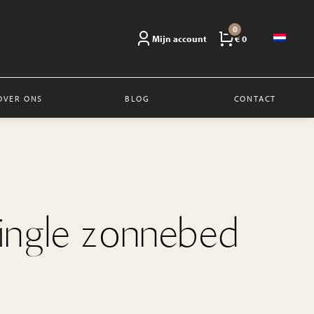
0
Mijn account
€ 0
OVER ONS
BLOG
CONTACT
single zonnebed