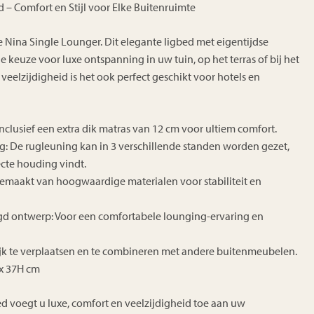
– Comfort en Stijl voor Elke Buitenruimte
de Nina Single Lounger. Dit elegante ligbed met eigentijdse
ale keuze voor luxe ontspanning in uw tuin, op het terras of bij het
eelzijdigheid is het ook perfect geschikt voor hotels en
nclusief een extra dik matras van 12 cm voor ultiem comfort.
g: De rugleuning kan in 3 verschillende standen worden gezet,
ecte houding vindt.
Gemaakt van hoogwaardige materialen voor stabiliteit en
d ontwerp: Voor een comfortabele lounging-ervaring en
ijk te verplaatsen en te combineren met andere buitenmeubelen.
 x 37H cm
d voegt u luxe, comfort en veelzijdigheid toe aan uw