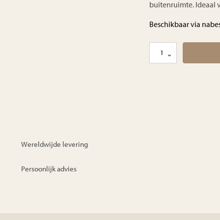
buitenruimte. Ideaal 
Beschikbaar via nabes
Nina
single
zonnebed
aantal
Wereldwijde levering
Persoonlijk advies