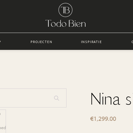
P
PROJECTEN
INSPIRATIE
Nina 
€
1,299.00