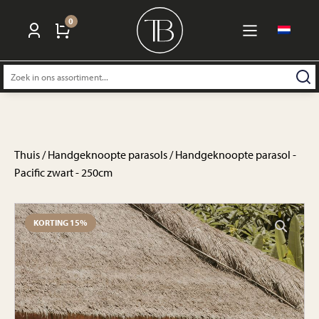
0
Zoeken
naar:
Thuis
/
Handgeknoopte parasols
/ Handgeknoopte parasol -
Pacific zwart - 250cm
KORTING 15%