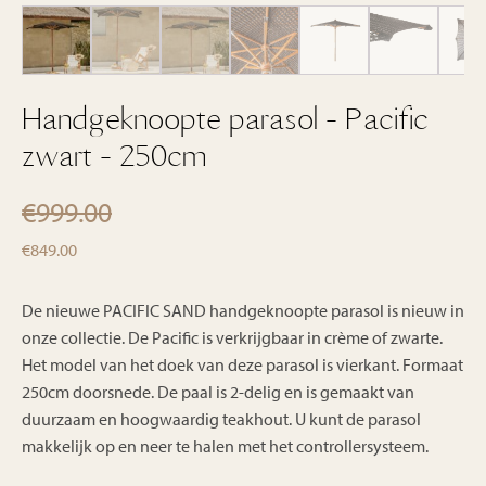
Handgeknoopte parasol - Pacific
zwart - 250cm
€
999.00
Oorspronkelijke
Huidige
€
849.00
prijs
prijs
was:
is:
De nieuwe PACIFIC SAND handgeknoopte parasol is nieuw in
€999.00.
onze collectie. De Pacific is verkrijgbaar in crème of zwarte.
€849.00.
Het model van het doek van deze parasol is vierkant. Formaat
250cm doorsnede. De paal is 2-delig en is gemaakt van
duurzaam en hoogwaardig teakhout. U kunt de parasol
makkelijk op en neer te halen met het controllersysteem.