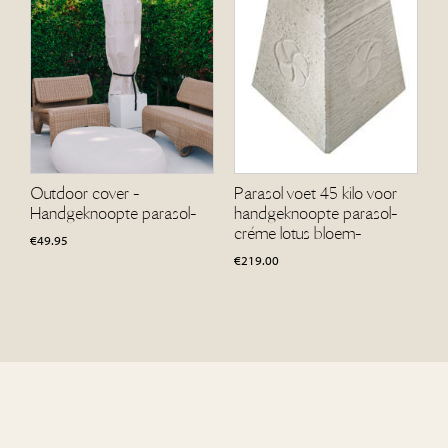
Outdoor cover -
Parasol voet 45 kilo voor
Handgeknoopte parasol-
handgeknoopte parasol-
créme lotus bloem-
€
49.95
€
219.00