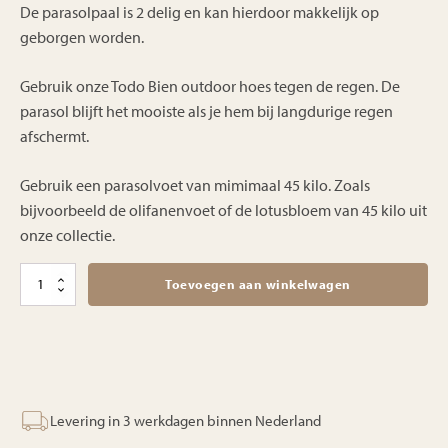
De parasolpaal is 2 delig en kan hierdoor makkelijk op
geborgen worden.
Gebruik onze Todo Bien outdoor hoes tegen de regen. De
parasol blijft het mooiste als je hem bij langdurige regen
afschermt.
Gebruik een parasolvoet van mimimaal 45 kilo. Zoals
bijvoorbeeld de olifanenvoet of de lotusbloem van 45 kilo uit
onze collectie.
Handgeknoopte
Toevoegen aan winkelwagen
parasol
-
Pacific
zwart
-
250cm
aantal
Levering in 3 werkdagen binnen Nederland