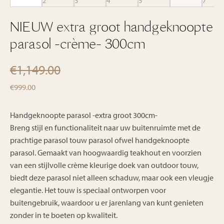
NIEUW extra groot handgeknoopte
parasol -crème- 300cm
€
1,149.00
Oorspronkelijke
Huidige
€
999.00
prijs
prijs
was:
is:
Handgeknoopte parasol -extra groot 300cm-
€1,149.00.
Breng stijl en functionaliteit naar uw buitenruimte met de
€999.00.
prachtige parasol touw parasol ofwel handgeknoopte
parasol. Gemaakt van hoogwaardig teakhout en voorzien
van een stijlvolle crème kleurige doek van outdoor touw,
biedt deze parasol niet alleen schaduw, maar ook een vleugje
elegantie. Het touw is speciaal ontworpen voor
buitengebruik, waardoor u er jarenlang van kunt genieten
zonder in te boeten op kwaliteit.