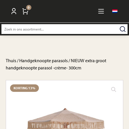
0
Zoeken
naar:
Thuis
/
Handgeknoopte parasols
/ NIEUW extra groot
handgeknoopte parasol -crème- 300cm
KORTING 13%