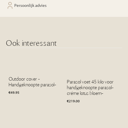
Persoonlijk advies
Ook interessant
Outdoor cover -
Parasol voet 45 kilo voor
Handgeknoopte parasol-
handgeknoopte parasol-
€
49.95
créme lotus bloem-
€
219.00