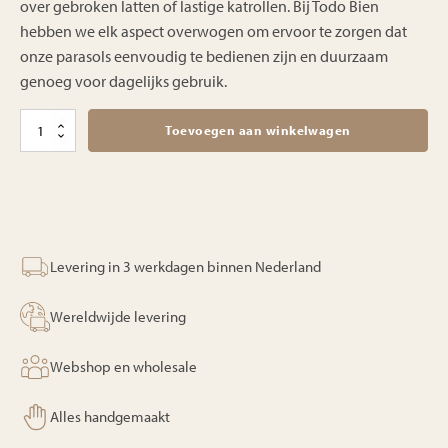
over gebroken latten of lastige katrollen. Bij Todo Bien
hebben we elk aspect overwogen om ervoor te zorgen dat
onze parasols eenvoudig te bedienen zijn en duurzaam
genoeg voor dagelijks gebruik.
NIEUW
Toevoegen aan winkelwagen
extra
groot
handgeknoopte
parasol
-
crème-
300cm
Levering in 3 werkdagen binnen Nederland
aantal
Wereldwijde levering
Webshop en wholesale
Alles handgemaakt