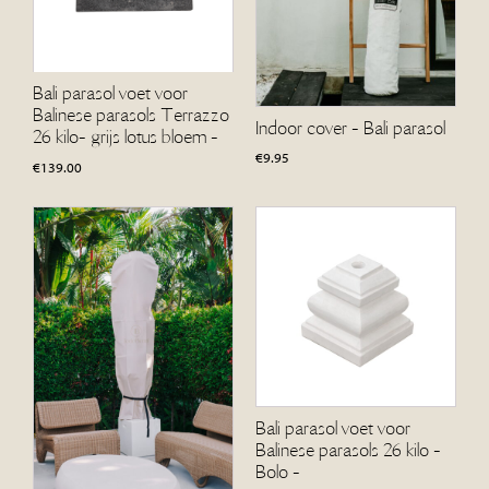
Bali parasol voet voor
Balinese parasols Terrazzo
Indoor cover - Bali parasol
26 kilo- grijs lotus bloem -
€
9.95
€
139.00
Bali parasol voet voor
Balinese parasols 26 kilo -
Bolo -