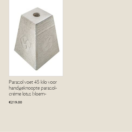
Parasol voet 45 kilo voor
handgeknoopte parasol-
créme lotus bloem-
€
219.00