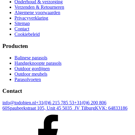
Onderhoud & verzorging
Verzenden & Retourneren
Algemene voorwaarden
Privacyverklaring
Sitemap
Contact
Cookiebeleid
Producten
Balinese parasols
Handgeknoopte parasols
Outdoor gordijnen
Outdoor meubels
Parasolvoeten
Contact
info@todobien.nl
+31(0)6 215 785 53
+31(0)6 200 806
60
Spaubeekstraat 105, Unit 45 5035 JV Tilburg
KVK: 64833186